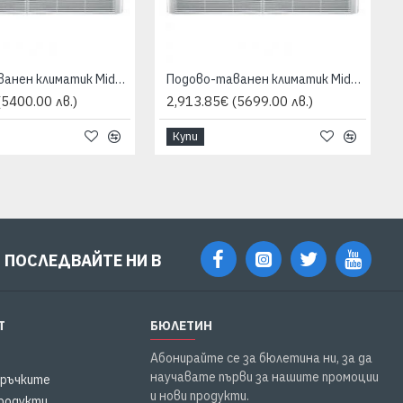
Подово-таванен климатик Midea MUE-48HRFNX-QRD0W/MOE30U-48HFN8-RRD0W, 48000 BTU, Клас A++
Подово-таванен климатик Midea MUE-55HRFNX-QRD0W/MOE30U-55HFN8-RRD0W, 55000 BTU, Клас A++
(5400.00 лв.)
2,913.85€
(5699.00 лв.)
Купи
ПОСЛЕДВАЙТЕ НИ В
Т
БЮЛЕТИН
Абонирайте се за бюлетина ни, за да
научавате първи за нашите промоции
оръчките
и нови продукти.
родукти