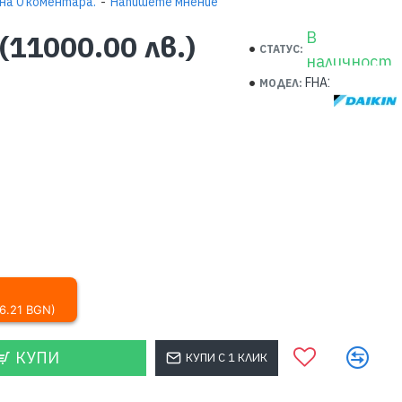
на 0 коментара.
-
Напишете мнение
В
(11000.00 лв.)
СТАТУС:
наличност
FHA100A
МОДЕЛ:
56.21 BGN)
КУПИ
КУПИ С 1 КЛИК