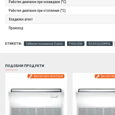
Работен диапазон при охлаждане (°С)
Работен диапазон при отопление (°С)
Хладилен агент
Произход
ЕТИКЕТИ:
Таванен климатик Daikin
FHA100A
RZASG100MV1
ПОДОБНИ ПРОДУКТИ
ВКЛЮЧЕН МОНТАЖ
ВКЛЮЧЕ