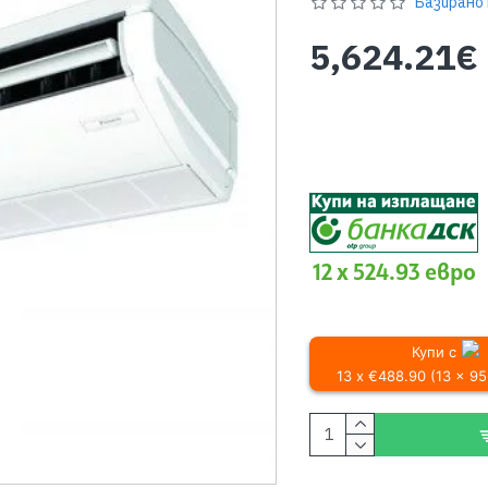
Базирано 
5,624.21€
12 x 524.93 евро
Купи с
13 x €488.90 (13 x 9