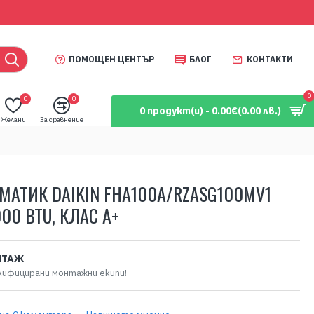
ПОМОЩЕН ЦЕНТЪР
БЛОГ
КОНТАКТИ
0
0
0
0 продукт(и) - 0.00€
(0.00 лв.)
Желани
За сравнение
МАТИК DAIKIN FHA100A/RZASG100MV1
000 BTU, КЛАС A+
НТАЖ
лифицирани монтажни екипи!