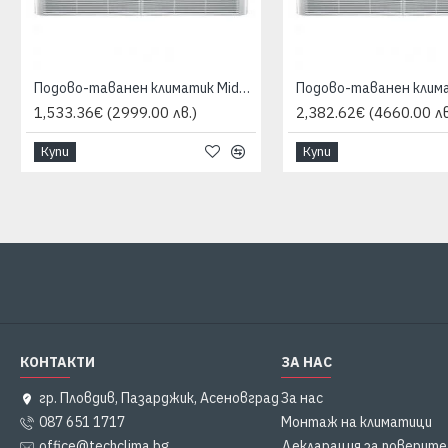
Подово-таванен климатик Midea MUE-24HRFNX-QRD0W/MOX430U-24HFN8-QRD0W, 24000 BTU, Клас A++
1,533.36€
(2999.00 лв.)
2,382.62€
(4660.00 лв
Купи
Купи
КОНТАКТИ
ЗА НАС
гр. Пловдив, Пазарджик, Асеновград
За нас
087 651 1717
Монтаж на климатици
office@techclima.bg
Декларация за поверит