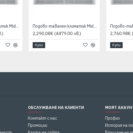
Подово-таванен климатик Midea MUE-36HRFNX-QRD0W/MOD30U-36HFN8-QRD0W, 36000 BTU, Клас A++
Подово-таванен климатик Midea MUE-36HRFNX-QRD0W/MOD30U-36HFN8-RRD0W, 36000 BTU, Клас A++
.)
2,290.08€
(4479.00 лв.)
2,760.98€
Купи
Купи
ОБСЛУЖВАНЕ НА КЛИЕНТИ
МОЯТ АКАУН
Контакт с нас
Профил
Промоции
История на п
елност
Карта на сайта
Връщане на п