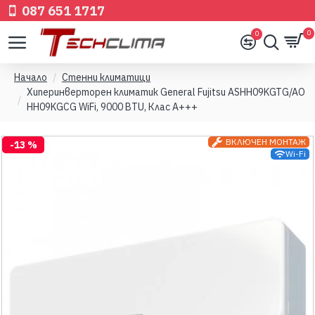
087 651 1717
0
0
Начало
Стенни климатици
Хиперинверторен климатик General Fujitsu ASHH09KGTG/AO
HH09KGCG WiFi, 9000 BTU, Клас A+++
ВКЛЮЧЕН МОНТАЖ
-13 %
Wi-Fi