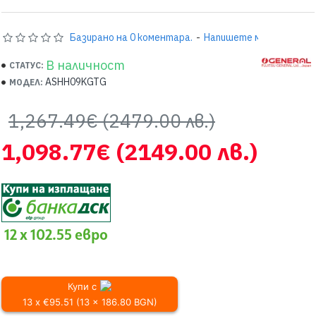
Базирано на 0 коментара.
-
Напишете мнение
В наличност
СТАТУС:
ASHH09KGTG
МОДЕЛ:
1,267.49€
(2479.00 лв.)
1,098.77€
(2149.00 лв.)
12 x 102.55 евро
Купи с
13 x €95.51 (13 x 186.80 BGN)