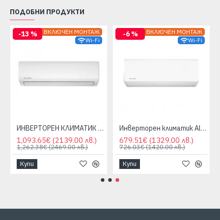
ПОДОБНИ ПРОДУКТИ
ВКЛЮЧЕН МОНТАЖ
ВКЛЮЧЕН МОНТАЖ
-13 %
-6 %
Wi-Fi
Wi-Fi
0 BTU, WIFI
ИНВЕРТОРЕН КЛИМАТИК ALPIN ASW-70ETE, ELITE, 24000 BTU, WIFI
Инверторен климатик Alpin Nordic ASW-25KTN, 9000 BTU, WIFI
1,093.65€
(2139.00 лв.)
679.51€
(1329.00 лв.)
1,262.38€
(2469.00 лв.)
726.03€
(1420.00 лв.)
Купи
Купи