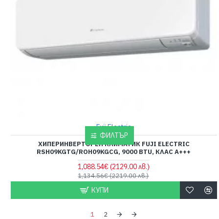
Fuji Electric
ФИЛТЪР
ХИПЕРИНВЕРТОРЕН КЛИМАТИК FUJI ELECTRIC
RSH09KGTG/ROH09KGCG, 9000 BTU, КЛАС A+++
1,088.54€
(2129.00 лв.)
1,134.56€
(2219.00 лв.)
КУПИ
1
2