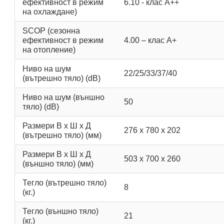
ефективност в режим
6.10 - клас А++
на охлаждане)
SCOP (сезонна
ефективност в режим
4.00 – клас А+
на отопление)
Ниво на шум
22/25/33/37/40
(вътрешно тяло) (dB)
Ниво на шум (външно
50
тяло) (dB)
Размери В х Ш х Д
276 x 780 x 202
(вътрешно тяло) (мм)
Размери В х Ш х Д
503 x 700 x 260
(външно тяло) (мм)
Тегло (вътрешно тяло)
8
(кг.)
Тегло (външно тяло)
21
(кг.)