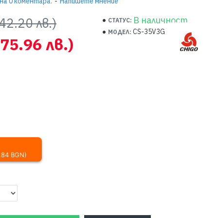
на 0 коментара.
-
Напишете мнение
42.20 лв.)
В наличност
СТАТУС:
CS-35V3G
МОДЕЛ:
975.96 лв.)
4.84 BGN)