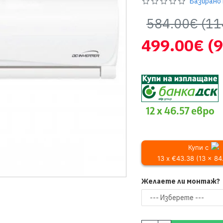
Базирано 
584.00€
(11
499.00€
(
12 x 46.57 евро
Купи с
13 x €43.38 (13 x 8
Желаете ли монтаж?