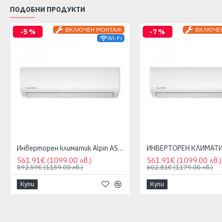
ПОДОБНИ ПРОДУКТИ
ВКЛЮЧЕН МОНТАЖ
ВКЛЮЧЕ
-5 %
-7 %
Wi-Fi
Инверторен климатик Alpin ASW-25ETE, Elite, 9000 BTU, WIFI
561.91€
(1099.00 лв.)
561.91€
(1099.00 лв.)
592.59€
(1159.00 лв.)
602.81€
(1179.00 лв.)
Купи
Купи