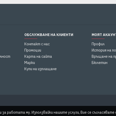
ОБСЛУЖВАНЕ НА КЛИЕНТИ
МОЯТ АКАУН
Контакт с нас
Профил
Промоции
История на п
елност
Карта на сайта
Връщане на п
Марки
Бюлетин
Купи на изплащане
и за работата му. Използвайки нашите услуги, Вие се съгласявате 