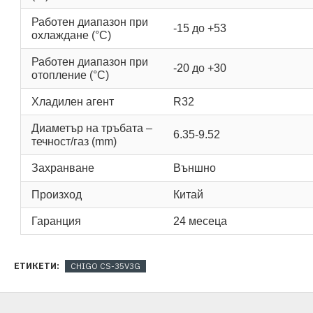
Работен диапазон при
-15 до +53
охлаждане (°C)
Работен диапазон при
-20 до +30
отопление (°C)
Хладилен агент
R32
Диаметър на тръбата –
6.35-9.52
течност/газ (mm)
Захранване
Външно
Произход
Китай
Гаранция
24 месеца
ЕТИКЕТИ:
CHIGO CS-35V3G