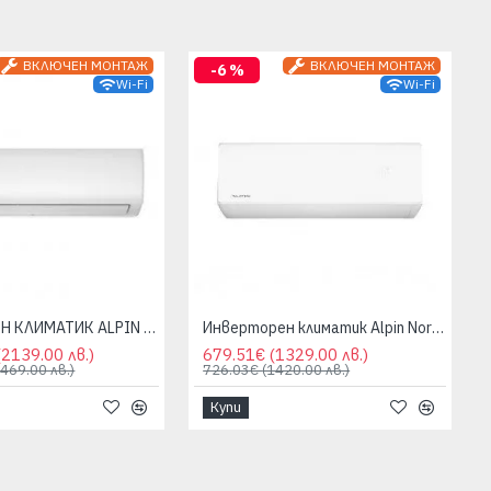
ВКЛЮЧЕН МОНТАЖ
ВКЛЮЧЕН МОНТАЖ
-6 %
Wi-Fi
Wi-Fi
ИНВЕРТОРЕН КЛИМАТИК ALPIN ASW-70ETE, ELITE, 24000 BTU, WIFI
Инверторен климатик Alpin Nordic ASW-25KTN, 9000 BTU, WIFI
(2139.00 лв.)
679.51€
(1329.00 лв.)
2469.00 лв.)
726.03€
(1420.00 лв.)
Купи