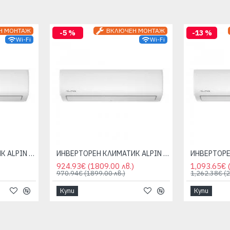
Н МОНТАЖ
ВКЛЮЧЕН МОНТАЖ
-5 %
-13 %
Wi-Fi
Wi-Fi
ИНВЕРТОРЕН КЛИМАТИК ALPIN ASW-35ETE, ELITE, 12000 BTU, WIFI
ИНВЕРТОРЕН КЛИМАТИК ALPIN ASW-50ETE, ELITE, 18000 BTU, WIFI
924.93€
(1809.00 лв.)
1,093.65€
970.94€
(1899.00 лв.)
1,262.38€
(
Купи
Купи