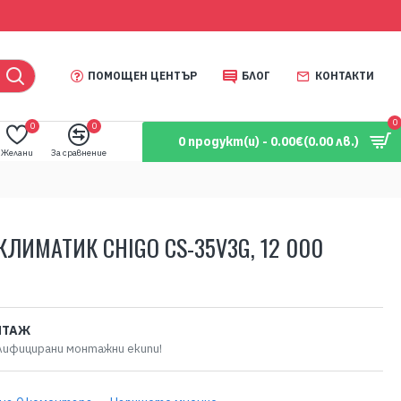
ПОМОЩЕН ЦЕНТЪР
БЛОГ
КОНТАКТИ
0
0
0
0 продукт(и) - 0.00€
(0.00 лв.)
Желани
За сравнение
КЛИМАТИК CHIGO CS-35V3G, 12 000
НТАЖ
лифицирани монтажни екипи!