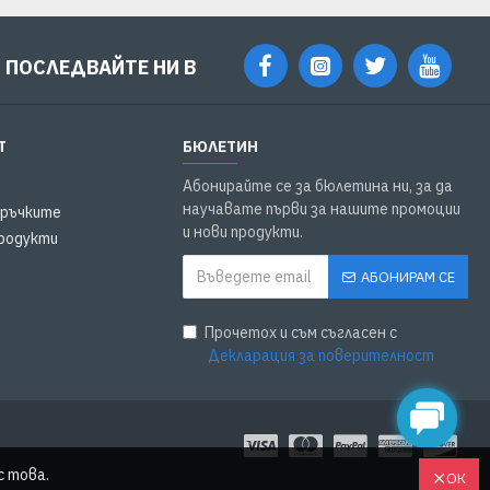
ПОСЛЕДВАЙТЕ НИ В
Т
БЮЛЕТИН
Абонирайте се за бюлетина ни, за да
научавате първи за нашите промоции
оръчките
и нови продукти.
родукти
АБОНИРАМ СЕ
Прочетох и съм съгласен с
Декларация за поверителност
с това.
ОК