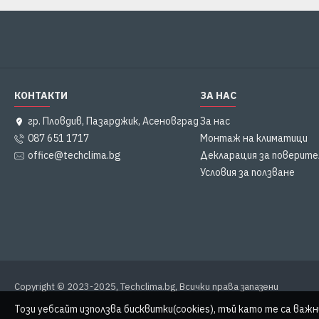
КОНТАКТИ
ЗА НАС
гр. Пловдив, Пазарджик, Асеновград
За нас
087 651 1717
Монтаж на климатици
office@techclima.bg
Декларация за поверит
Условия за ползване
Copyright © 2023-2025, Techclima.bg, Всички права запазени
Този уебсайт използва бисквитки(cookies), тъй като те са важн